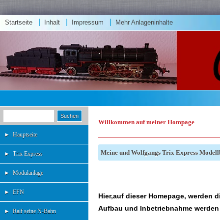
|
|
|
Startseite
Inhalt
Impressum
Mehr Anlageninhalte
Willkommen auf meiner Hompage
►
Hauptseite
Meine und Wolfgangs Trix Express Model
►
Trix Express
►
Modulanlage
►
EFN
Hier,auf dieser Homepage, werden d
Aufbau und Inbetriebnahme werden 
►
Ralf seine N-Bahn