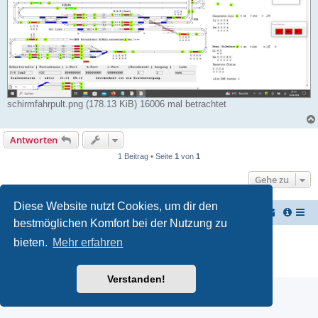
schirmfahrpult.png (178.13 KiB) 16006 mal betrachtet
Antworten
1 Beitrag • Seite
1
von
1
Gehe zu
Diese Website nutzt Cookies, um dir den
Georgs Homepage
Portal
Foren-Übersicht
bestmöglichen Komfort bei der Nutzung zu
Powered by
phpBB
® Forum Software © phpBB Limited
bieten.
Mehr erfahren
Deutsche Übersetzung durch
phpBB.de
Datenschutz
|
Nutzungsbedingungen
Verstanden!