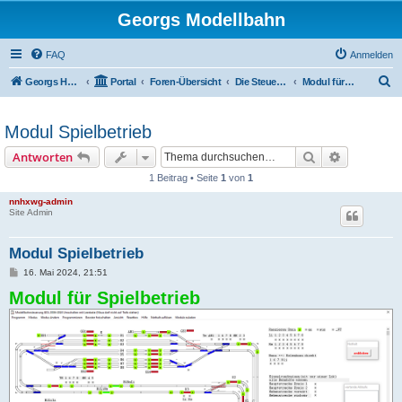
Georgs Modellbahn
FAQ
Anmelden
S
Georgs Homepage
Portal
Foren-Übersicht
Die Steuerung der Anlagen
Modul für Spielbetrieb
u
c
Modul Spielbetrieb
h
Suche
Erweiterte
Antworten
e
1 Beitrag • Seite
1
von
1
nnhxwg-admin
Site Admin
Modul Spielbetrieb
B
16. Mai 2024, 21:51
e
Modul für Spielbetrieb
i
t
r
a
g