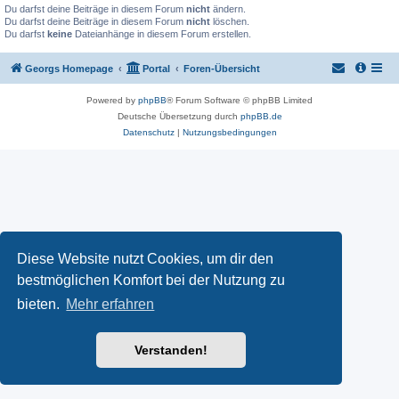
Du darfst deine Beiträge in diesem Forum
nicht
ändern.
Du darfst deine Beiträge in diesem Forum
nicht
löschen.
Du darfst
keine
Dateianhänge in diesem Forum erstellen.
Georgs Homepage
Portal
Foren-Übersicht
Powered by
phpBB
® Forum Software © phpBB Limited
Deutsche Übersetzung durch
phpBB.de
Datenschutz
|
Nutzungsbedingungen
Diese Website nutzt Cookies, um dir den
bestmöglichen Komfort bei der Nutzung zu
bieten.
Mehr erfahren
Verstanden!