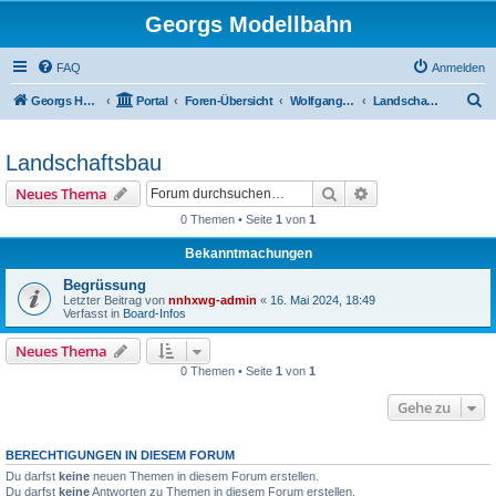
Georgs Modellbahn
FAQ
Anmelden
S
Georgs Homepage
Portal
Foren-Übersicht
Wolfgang seine umgebauten Fahrzeuge und Anlage
Landschaftsbau
u
c
Landschaftsbau
h
Suche
Erweiterte Suche
Neues Thema
e
0 Themen • Seite
1
von
1
Bekanntmachungen
Begrüssung
Letzter Beitrag von
nnhxwg-admin
«
16. Mai 2024, 18:49
Verfasst in
Board-Infos
Neues Thema
0 Themen • Seite
1
von
1
Gehe zu
BERECHTIGUNGEN IN DIESEM FORUM
Du darfst
keine
neuen Themen in diesem Forum erstellen.
Du darfst
keine
Antworten zu Themen in diesem Forum erstellen.