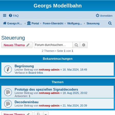
Georgs Modellbahn
FAQ
Anmelden
S
Georgs Homepage
Portal
Foren-Übersicht
Wolfgangs Hauptbahnhof von der EFN Modulanlage
Steuerung
u
c
Steuerung
h
Suche
Erweiterte Suche
Neues Thema
e
2 Themen • Seite
1
von
1
Bekanntmachungen
Begrüssung
Letzter Beitrag von
nnhxwg-admin
«
16. Mai 2024, 18:49
Verfasst in
Board-Infos
Themen
Prototyp des speziellen Signaldecoders
Letzter Beitrag von
nnhxwg-admin
«
18. Aug 2025, 20:02
Antworten:
1
Decodereinbau
Letzter Beitrag von
nnhxwg-admin
«
21. Mai 2024, 20:39
Neues Thema