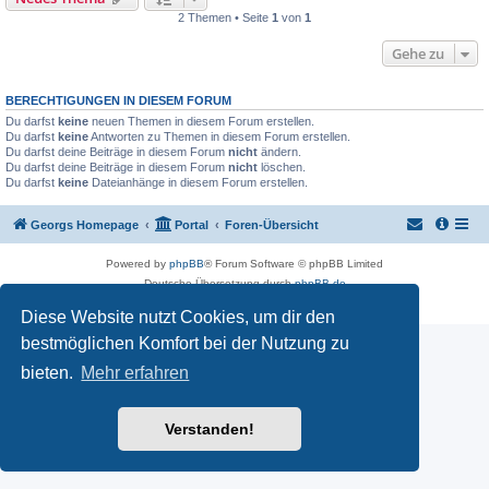
2 Themen • Seite
1
von
1
Gehe zu
BERECHTIGUNGEN IN DIESEM FORUM
Du darfst
keine
neuen Themen in diesem Forum erstellen.
Du darfst
keine
Antworten zu Themen in diesem Forum erstellen.
Du darfst deine Beiträge in diesem Forum
nicht
ändern.
Du darfst deine Beiträge in diesem Forum
nicht
löschen.
Du darfst
keine
Dateianhänge in diesem Forum erstellen.
Georgs Homepage
Portal
Foren-Übersicht
Powered by
phpBB
® Forum Software © phpBB Limited
Deutsche Übersetzung durch
phpBB.de
Datenschutz
|
Nutzungsbedingungen
Diese Website nutzt Cookies, um dir den
bestmöglichen Komfort bei der Nutzung zu
bieten.
Mehr erfahren
Verstanden!