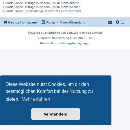
Du darfst deine Beiträge in diesem Forum
nicht
ändern.
Du darfst deine Beiträge in diesem Forum
nicht
löschen.
Du darfst
keine
Dateianhänge in diesem Forum erstellen.
Georgs Homepage
Portal
Foren-Übersicht
Powered by
phpBB
® Forum Software © phpBB Limited
Deutsche Übersetzung durch
phpBB.de
Datenschutz
|
Nutzungsbedingungen
Diese Website nutzt Cookies, um dir den
bestmöglichen Komfort bei der Nutzung zu
bieten.
Mehr erfahren
Verstanden!