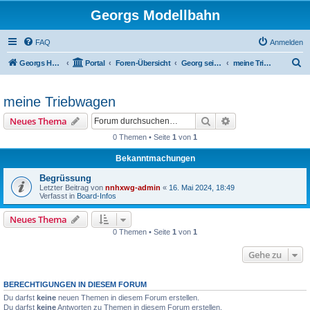
Georgs Modellbahn
FAQ
Anmelden
S
Georgs Homepage
Portal
Foren-Übersicht
Georg seine umgebauten Fahrzeuge und Anlage
meine Triebwagen
u
c
meine Triebwagen
h
Suche
Erweiterte Suche
Neues Thema
e
0 Themen • Seite
1
von
1
Bekanntmachungen
Begrüssung
Letzter Beitrag von
nnhxwg-admin
«
16. Mai 2024, 18:49
Verfasst in
Board-Infos
Neues Thema
0 Themen • Seite
1
von
1
Gehe zu
BERECHTIGUNGEN IN DIESEM FORUM
Du darfst
keine
neuen Themen in diesem Forum erstellen.
Du darfst
keine
Antworten zu Themen in diesem Forum erstellen.