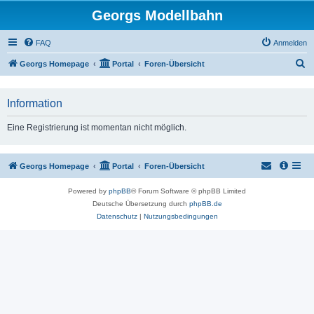
Georgs Modellbahn
FAQ
Anmelden
S
Georgs Homepage
Portal
Foren-Übersicht
u
c
Information
h
Eine Registrierung ist momentan nicht möglich.
e
Georgs Homepage
Portal
Foren-Übersicht
Powered by
phpBB
® Forum Software © phpBB Limited
Deutsche Übersetzung durch
phpBB.de
Datenschutz
|
Nutzungsbedingungen