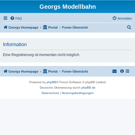
Georgs Modellbahn
FAQ
Anmelden
S
Georgs Homepage
Portal
Foren-Übersicht
u
c
Information
h
Eine Registrierung ist momentan nicht möglich.
e
Georgs Homepage
Portal
Foren-Übersicht
Powered by
phpBB
® Forum Software © phpBB Limited
Deutsche Übersetzung durch
phpBB.de
Datenschutz
|
Nutzungsbedingungen