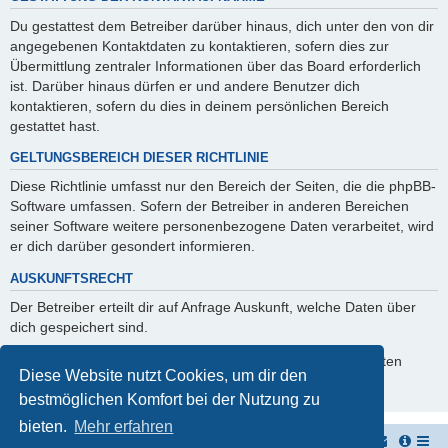
Du gestattest dem Betreiber darüber hinaus, dich unter den von dir
angegebenen Kontaktdaten zu kontaktieren, sofern dies zur
Übermittlung zentraler Informationen über das Board erforderlich
ist. Darüber hinaus dürfen er und andere Benutzer dich
kontaktieren, sofern du dies in deinem persönlichen Bereich
gestattet hast.
GELTUNGSBEREICH DIESER RICHTLINIE
Diese Richtlinie umfasst nur den Bereich der Seiten, die die phpBB-
Software umfassen. Sofern der Betreiber in anderen Bereichen
seiner Software weitere personenbezogene Daten verarbeitet, wird
er dich darüber gesondert informieren.
AUSKUNFTSRECHT
Der Betreiber erteilt dir auf Anfrage Auskunft, welche Daten über
dich gespeichert sind.
Du kannst jederzeit die Löschung bzw. Sperrung deiner Daten
Diese Website nutzt Cookies, um dir den
verlangen. Kontaktiere hierzu bitte den Betreiber.
bestmöglichen Komfort bei der Nutzung zu
bieten.
Mehr erfahren
Georgs Homepage
Portal
Foren-Übersicht