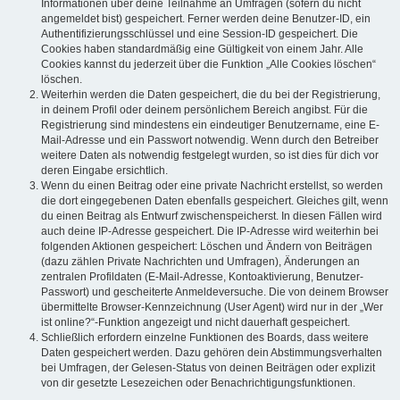
Informationen über deine Teilnahme an Umfragen (sofern du nicht
angemeldet bist) gespeichert. Ferner werden deine Benutzer-ID, ein
Authentifizierungsschlüssel und eine Session-ID gespeichert. Die
Cookies haben standardmäßig eine Gültigkeit von einem Jahr. Alle
Cookies kannst du jederzeit über die Funktion „Alle Cookies löschen“
löschen.
Weiterhin werden die Daten gespeichert, die du bei der Registrierung,
in deinem Profil oder deinem persönlichem Bereich angibst. Für die
Registrierung sind mindestens ein eindeutiger Benutzername, eine E-
Mail-Adresse und ein Passwort notwendig. Wenn durch den Betreiber
weitere Daten als notwendig festgelegt wurden, so ist dies für dich vor
deren Eingabe ersichtlich.
Wenn du einen Beitrag oder eine private Nachricht erstellst, so werden
die dort eingegebenen Daten ebenfalls gespeichert. Gleiches gilt, wenn
du einen Beitrag als Entwurf zwischenspeicherst. In diesen Fällen wird
auch deine IP-Adresse gespeichert. Die IP-Adresse wird weiterhin bei
folgenden Aktionen gespeichert: Löschen und Ändern von Beiträgen
(dazu zählen Private Nachrichten und Umfragen), Änderungen an
zentralen Profildaten (E-Mail-Adresse, Kontoaktivierung, Benutzer-
Passwort) und gescheiterte Anmeldeversuche. Die von deinem Browser
übermittelte Browser-Kennzeichnung (User Agent) wird nur in der „Wer
ist online?“-Funktion angezeigt und nicht dauerhaft gespeichert.
Schließlich erfordern einzelne Funktionen des Boards, dass weitere
Daten gespeichert werden. Dazu gehören dein Abstimmungsverhalten
bei Umfragen, der Gelesen-Status von deinen Beiträgen oder explizit
von dir gesetzte Lesezeichen oder Benachrichtigungsfunktionen.