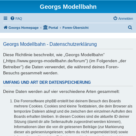
Georgs Modellbahn
FAQ
Anmelden
S
Georgs Homepage
Portal
Foren-Übersicht
u
c
Georgs Modellbahn - Datenschutzerklärung
h
Diese Richtlinie beschreibt, wie „Georgs Modellbahn“
e
(„https://www.georgs-modellbahn.de/forum“) (im Folgenden „der
Betreiber“) die Daten verwendet, die während deines Foren-
Besuchs gesammelt werden.
UMFANG UND ART DER DATENSPEICHERUNG
Deine Daten werden auf vier verschiedene Arten gesammelt:
Die Forensoftware phpBB erstellt bei deinem Besuch des Boards
mehrere Cookies. Cookies sind kleine Textdateien, die dein Browser als
temporäre Dateien ablegt und die zwischen den einzelnen Aufrufen des
Boards erhalten bleiben. In diesen Cookies sind die aktuelle ID deiner
Sitzung (damit dir alle Seitenaufrufe zugeordnet werden können),
Informationen über die von dir gelesenen Beiträge (zur Markierung
dieser als gelesen/ungelesen; sofern du nicht angemeldet bist) sowie