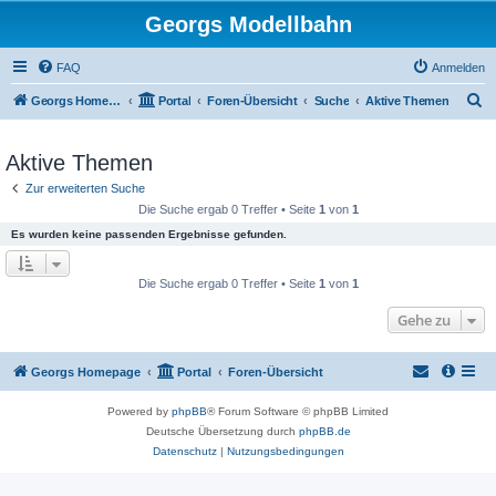
Georgs Modellbahn
FAQ
Anmelden
S
Georgs Homepage
Portal
Foren-Übersicht
Suche
Aktive Themen
u
c
Aktive Themen
h
Zur erweiterten Suche
e
Die Suche ergab 0 Treffer • Seite
1
von
1
Es wurden keine passenden Ergebnisse gefunden.
Die Suche ergab 0 Treffer • Seite
1
von
1
Gehe zu
Georgs Homepage
Portal
Foren-Übersicht
Powered by
phpBB
® Forum Software © phpBB Limited
Deutsche Übersetzung durch
phpBB.de
Datenschutz
|
Nutzungsbedingungen