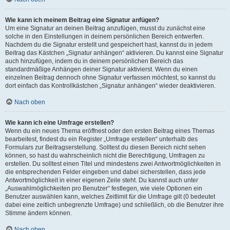
Wie kann ich meinem Beitrag eine Signatur anfügen?
Um eine Signatur an deinen Beitrag anzufügen, musst du zunächst eine
solche in den Einstellungen in deinem persönlichen Bereich entwerfen.
Nachdem du die Signatur erstellt und gespeichert hast, kannst du in jedem
Beitrag das Kästchen „Signatur anhängen“ aktivieren. Du kannst eine Signatur
auch hinzufügen, indem du in deinem persönlichen Bereich das
standardmäßige Anhängen deiner Signatur aktivierst. Wenn du einen
einzelnen Beitrag dennoch ohne Signatur verfassen möchtest, so kannst du
dort einfach das Kontrollkästchen „Signatur anhängen“ wieder deaktivieren.
Nach oben
Wie kann ich eine Umfrage erstellen?
Wenn du ein neues Thema eröffnest oder den ersten Beitrag eines Themas
bearbeitest, findest du ein Register „Umfrage erstellen“ unterhalb des
Formulars zur Beitragserstellung. Solltest du diesen Bereich nicht sehen
können, so hast du wahrscheinlich nicht die Berechtigung, Umfragen zu
erstellen. Du solltest einen Titel und mindestens zwei Antwortmöglichkeiten in
die entsprechenden Felder eingeben und dabei sicherstellen, dass jede
Antwortmöglichkeit in einer eigenen Zeile steht. Du kannst auch unter
„Auswahlmöglichkeiten pro Benutzer“ festlegen, wie viele Optionen ein
Benutzer auswählen kann, welches Zeitlimit für die Umfrage gilt (0 bedeutet
dabei eine zeitlich unbegrenzte Umfrage) und schließlich, ob die Benutzer ihre
Stimme ändern können.
Nach oben