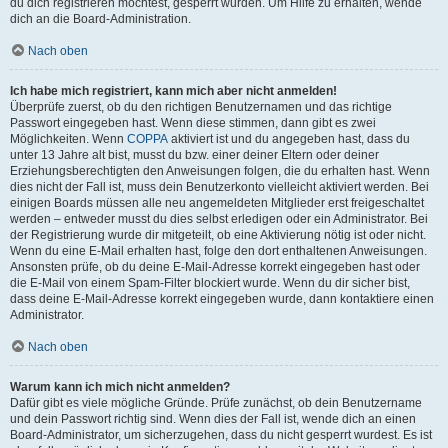
du dich registrieren möchtest, gesperrt wurden. Um Hilfe zu erhalten, wende
dich an die Board-Administration.
Nach oben
Ich habe mich registriert, kann mich aber nicht anmelden!
Überprüfe zuerst, ob du den richtigen Benutzernamen und das richtige
Passwort eingegeben hast. Wenn diese stimmen, dann gibt es zwei
Möglichkeiten. Wenn
COPPA
aktiviert ist und du angegeben hast, dass du
unter 13 Jahre alt bist, musst du bzw. einer deiner Eltern oder deiner
Erziehungsberechtigten den Anweisungen folgen, die du erhalten hast. Wenn
dies nicht der Fall ist, muss dein Benutzerkonto vielleicht aktiviert werden. Bei
einigen Boards müssen alle neu angemeldeten Mitglieder erst freigeschaltet
werden – entweder musst du dies selbst erledigen oder ein Administrator. Bei
der Registrierung wurde dir mitgeteilt, ob eine Aktivierung nötig ist oder nicht.
Wenn du eine E-Mail erhalten hast, folge den dort enthaltenen Anweisungen.
Ansonsten prüfe, ob du deine E-Mail-Adresse korrekt eingegeben hast oder
die E-Mail von einem Spam-Filter blockiert wurde. Wenn du dir sicher bist,
dass deine E-Mail-Adresse korrekt eingegeben wurde, dann kontaktiere einen
Administrator.
Nach oben
Warum kann ich mich nicht anmelden?
Dafür gibt es viele mögliche Gründe. Prüfe zunächst, ob dein Benutzername
und dein Passwort richtig sind. Wenn dies der Fall ist, wende dich an einen
Board-Administrator, um sicherzugehen, dass du nicht gesperrt wurdest. Es ist