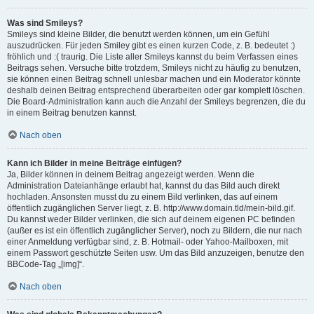
Was sind Smileys?
Smileys sind kleine Bilder, die benutzt werden können, um ein Gefühl
auszudrücken. Für jeden Smiley gibt es einen kurzen Code, z. B. bedeutet :)
fröhlich und :( traurig. Die Liste aller Smileys kannst du beim Verfassen eines
Beitrags sehen. Versuche bitte trotzdem, Smileys nicht zu häufig zu benutzen,
sie können einen Beitrag schnell unlesbar machen und ein Moderator könnte
deshalb deinen Beitrag entsprechend überarbeiten oder gar komplett löschen.
Die Board-Administration kann auch die Anzahl der Smileys begrenzen, die du
in einem Beitrag benutzen kannst.
Nach oben
Kann ich Bilder in meine Beiträge einfügen?
Ja, Bilder können in deinem Beitrag angezeigt werden. Wenn die
Administration Dateianhänge erlaubt hat, kannst du das Bild auch direkt
hochladen. Ansonsten musst du zu einem Bild verlinken, das auf einem
öffentlich zugänglichen Server liegt, z. B. http://www.domain.tld/mein-bild.gif.
Du kannst weder Bilder verlinken, die sich auf deinem eigenen PC befinden
(außer es ist ein öffentlich zugänglicher Server), noch zu Bildern, die nur nach
einer Anmeldung verfügbar sind, z. B. Hotmail- oder Yahoo-Mailboxen, mit
einem Passwort geschützte Seiten usw. Um das Bild anzuzeigen, benutze den
BBCode-Tag „[img]“.
Nach oben