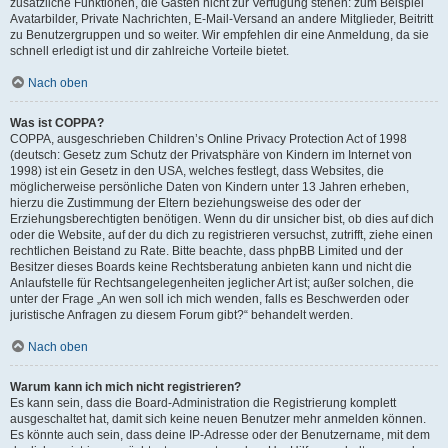
zusätzliche Funktionen, die Gästen nicht zur Verfügung stehen: zum Beispiel
Avatarbilder, Private Nachrichten, E-Mail-Versand an andere Mitglieder, Beitritt
zu Benutzergruppen und so weiter. Wir empfehlen dir eine Anmeldung, da sie
schnell erledigt ist und dir zahlreiche Vorteile bietet.
Nach oben
Was ist COPPA?
COPPA, ausgeschrieben Children’s Online Privacy Protection Act of 1998
(deutsch: Gesetz zum Schutz der Privatsphäre von Kindern im Internet von
1998) ist ein Gesetz in den USA, welches festlegt, dass Websites, die
möglicherweise persönliche Daten von Kindern unter 13 Jahren erheben,
hierzu die Zustimmung der Eltern beziehungsweise des oder der
Erziehungsberechtigten benötigen. Wenn du dir unsicher bist, ob dies auf dich
oder die Website, auf der du dich zu registrieren versuchst, zutrifft, ziehe einen
rechtlichen Beistand zu Rate. Bitte beachte, dass phpBB Limited und der
Besitzer dieses Boards keine Rechtsberatung anbieten kann und nicht die
Anlaufstelle für Rechtsangelegenheiten jeglicher Art ist; außer solchen, die
unter der Frage „An wen soll ich mich wenden, falls es Beschwerden oder
juristische Anfragen zu diesem Forum gibt?“ behandelt werden.
Nach oben
Warum kann ich mich nicht registrieren?
Es kann sein, dass die Board-Administration die Registrierung komplett
ausgeschaltet hat, damit sich keine neuen Benutzer mehr anmelden können.
Es könnte auch sein, dass deine IP-Adresse oder der Benutzername, mit dem