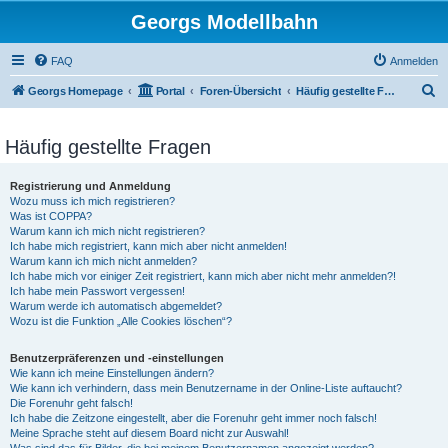
Georgs Modellbahn
FAQ
Anmelden
S
Georgs Homepage
Portal
Foren-Übersicht
Häufig gestellte Fragen
u
c
Häufig gestellte Fragen
h
Registrierung und Anmeldung
e
Wozu muss ich mich registrieren?
Was ist COPPA?
Warum kann ich mich nicht registrieren?
Ich habe mich registriert, kann mich aber nicht anmelden!
Warum kann ich mich nicht anmelden?
Ich habe mich vor einiger Zeit registriert, kann mich aber nicht mehr anmelden?!
Ich habe mein Passwort vergessen!
Warum werde ich automatisch abgemeldet?
Wozu ist die Funktion „Alle Cookies löschen“?
Benutzerpräferenzen und -einstellungen
Wie kann ich meine Einstellungen ändern?
Wie kann ich verhindern, dass mein Benutzername in der Online-Liste auftaucht?
Die Forenuhr geht falsch!
Ich habe die Zeitzone eingestellt, aber die Forenuhr geht immer noch falsch!
Meine Sprache steht auf diesem Board nicht zur Auswahl!