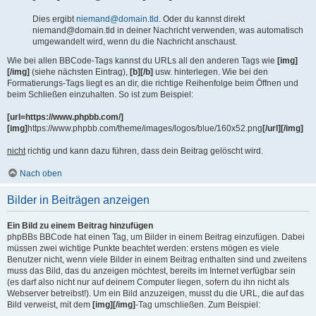
Dies ergibt
niemand@domain.tld
. Oder du kannst direkt
niemand@domain.tld in deiner Nachricht verwenden, was automatisch
umgewandelt wird, wenn du die Nachricht anschaust.
Wie bei allen BBCode-Tags kannst du URLs all den anderen Tags wie
[img]
[/img]
(siehe nächsten Eintrag),
[b][/b]
usw. hinterlegen. Wie bei den
Formatierungs-Tags liegt es an dir, die richtige Reihenfolge beim Öffnen und
beim Schließen einzuhalten. So ist zum Beispiel:
[url=https://www.phpbb.com/]
[img]
https://www.phpbb.com/theme/images/logos/blue/160x52.png
[/url][/img]
nicht
richtig und kann dazu führen, dass dein Beitrag gelöscht wird.
Nach oben
Bilder in Beiträgen anzeigen
Ein Bild zu einem Beitrag hinzufügen
phpBBs BBCode hat einen Tag, um Bilder in einem Beitrag einzufügen. Dabei
müssen zwei wichtige Punkte beachtet werden: erstens mögen es viele
Benutzer nicht, wenn viele Bilder in einem Beitrag enthalten sind und zweitens
muss das Bild, das du anzeigen möchtest, bereits im Internet verfügbar sein
(es darf also nicht nur auf deinem Computer liegen, sofern du ihn nicht als
Webserver betreibst!). Um ein Bild anzuzeigen, musst du die URL, die auf das
Bild verweist, mit dem
[img][/img]
-Tag umschließen. Zum Beispiel: