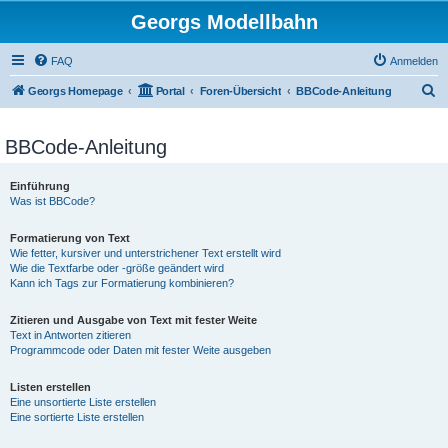
Georgs Modellbahn
FAQ
Anmelden
S
Georgs Homepage
Portal
Foren-Übersicht
BBCode-Anleitung
u
c
BBCode-Anleitung
h
Einführung
e
Was ist BBCode?
Formatierung von Text
Wie fetter, kursiver und unterstrichener Text erstellt wird
Wie die Textfarbe oder -größe geändert wird
Kann ich Tags zur Formatierung kombinieren?
Zitieren und Ausgabe von Text mit fester Weite
Text in Antworten zitieren
Programmcode oder Daten mit fester Weite ausgeben
Listen erstellen
Eine unsortierte Liste erstellen
Eine sortierte Liste erstellen