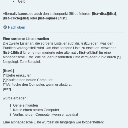
Gelb
Alternativ kannst du auch den Listenpunkt-Stil definieren:
[list=disc][/list]
,
[list=circle][/list]
oder
[list=square][/list]
.
Nach oben
Eine sortierte Liste erstellen
Die zweite Listenart, die sortierte Liste, erlaubt dir, festzulegen, was den
Punkten vorangestellt wird. Um eine sortierte Liste zu erstellen, verwende
[list=1][/list]
für eine nummerierte oder alternativ
[list=a][/list]
für eine
alphabetische Liste. Wie bei der unsortierten Liste wird jeder Punkt durch
[*]
festgelegt. Zum Beispiel:
[list=1]
[*]
Gehe einkaufen
[*]
Kaufe einen neuen Computer
[*]
Verfluche den Computer, wenn er abstürzt
[/list]
würde ergeben:
Gehe einkaufen
Kaufe einen neuen Computer
Verfluche den Computer, wenn er abstürzt
Eine alphabetische Liste würdest du hingegen wie folgt erstellen: