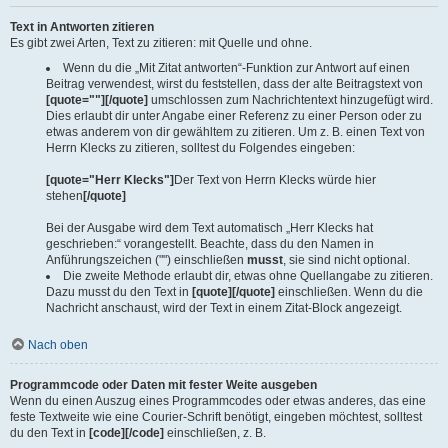
Text in Antworten zitieren
Es gibt zwei Arten, Text zu zitieren: mit Quelle und ohne.
Wenn du die „Mit Zitat antworten“-Funktion zur Antwort auf einen
Beitrag verwendest, wirst du feststellen, dass der alte Beitragstext von
[quote=""][/quote]
umschlossen zum Nachrichtentext hinzugefügt wird.
Dies erlaubt dir unter Angabe einer Referenz zu einer Person oder zu
etwas anderem von dir gewähltem zu zitieren. Um z. B. einen Text von
Herrn Klecks zu zitieren, solltest du Folgendes eingeben:
[quote="Herr Klecks"]
Der Text von Herrn Klecks würde hier
stehen
[/quote]
Bei der Ausgabe wird dem Text automatisch „Herr Klecks hat
geschrieben:“ vorangestellt. Beachte, dass du den Namen in
Anführungszeichen ("") einschließen
musst
, sie sind nicht optional.
Die zweite Methode erlaubt dir, etwas ohne Quellangabe zu zitieren.
Dazu musst du den Text in
[quote][/quote]
einschließen. Wenn du die
Nachricht anschaust, wird der Text in einem Zitat-Block angezeigt.
Nach oben
Programmcode oder Daten mit fester Weite ausgeben
Wenn du einen Auszug eines Programmcodes oder etwas anderes, das eine
feste Textweite wie eine Courier-Schrift benötigt, eingeben möchtest, solltest
du den Text in
[code][/code]
einschließen, z. B.