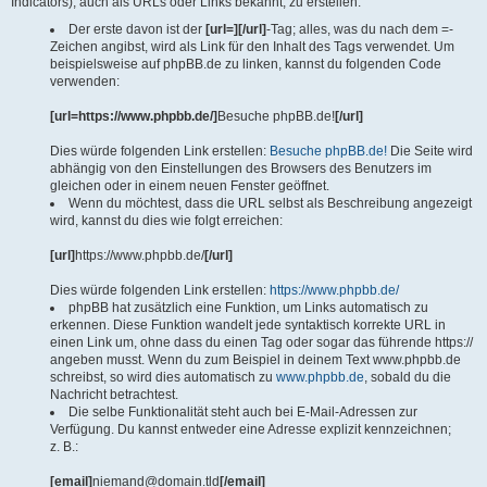
Indicators), auch als URLs oder Links bekannt, zu erstellen.
Der erste davon ist der
[url=][/url]
-Tag; alles, was du nach dem =-
Zeichen angibst, wird als Link für den Inhalt des Tags verwendet. Um
beispielsweise auf phpBB.de zu linken, kannst du folgenden Code
verwenden:
[url=https://www.phpbb.de/]
Besuche phpBB.de!
[/url]
Dies würde folgenden Link erstellen:
Besuche phpBB.de!
Die Seite wird
abhängig von den Einstellungen des Browsers des Benutzers im
gleichen oder in einem neuen Fenster geöffnet.
Wenn du möchtest, dass die URL selbst als Beschreibung angezeigt
wird, kannst du dies wie folgt erreichen:
[url]
https://www.phpbb.de/
[/url]
Dies würde folgenden Link erstellen:
https://www.phpbb.de/
phpBB hat zusätzlich eine Funktion, um Links automatisch zu
erkennen. Diese Funktion wandelt jede syntaktisch korrekte URL in
einen Link um, ohne dass du einen Tag oder sogar das führende https://
angeben musst. Wenn du zum Beispiel in deinem Text www.phpbb.de
schreibst, so wird dies automatisch zu
www.phpbb.de
, sobald du die
Nachricht betrachtest.
Die selbe Funktionalität steht auch bei E-Mail-Adressen zur
Verfügung. Du kannst entweder eine Adresse explizit kennzeichnen;
z. B.:
[email]
niemand@domain.tld
[/email]