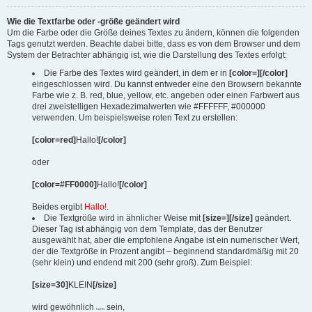
Wie die Textfarbe oder -größe geändert wird
Um die Farbe oder die Größe deines Textes zu ändern, können die folgenden
Tags genutzt werden. Beachte dabei bitte, dass es von dem Browser und dem
System der Betrachter abhängig ist, wie die Darstellung des Textes erfolgt:
Die Farbe des Textes wird geändert, in dem er in
[color=][/color]
eingeschlossen wird. Du kannst entweder eine den Browsern bekannte
Farbe wie z. B. red, blue, yellow, etc. angeben oder einen Farbwert aus
drei zweistelligen Hexadezimalwerten wie #FFFFFF, #000000
verwenden. Um beispielsweise roten Text zu erstellen:
[color=red]
Hallo!
[/color]
oder
[color=#FF0000]
Hallo!
[/color]
Beides ergibt
Hallo!
.
Die Textgröße wird in ähnlicher Weise mit
[size=][/size]
geändert.
Dieser Tag ist abhängig von dem Template, das der Benutzer
ausgewählt hat, aber die empfohlene Angabe ist ein numerischer Wert,
der die Textgröße in Prozent angibt – beginnend standardmäßig mit 20
(sehr klein) und endend mit 200 (sehr groß). Zum Beispiel:
[size=30]
KLEIN
[/size]
wird gewöhnlich
sein,
KLEIN