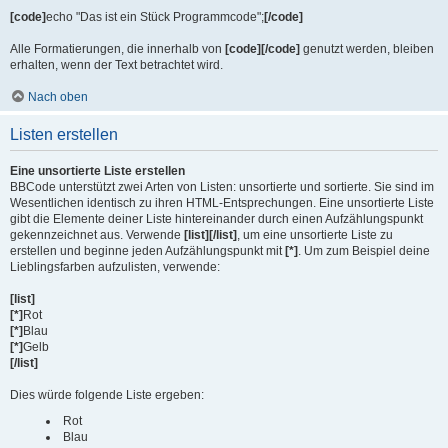
[code]
echo "Das ist ein Stück Programmcode";
[/code]
Alle Formatierungen, die innerhalb von
[code][/code]
genutzt werden, bleiben
erhalten, wenn der Text betrachtet wird.
Nach oben
Listen erstellen
Eine unsortierte Liste erstellen
BBCode unterstützt zwei Arten von Listen: unsortierte und sortierte. Sie sind im
Wesentlichen identisch zu ihren HTML-Entsprechungen. Eine unsortierte Liste
gibt die Elemente deiner Liste hintereinander durch einen Aufzählungspunkt
gekennzeichnet aus. Verwende
[list][/list]
, um eine unsortierte Liste zu
erstellen und beginne jeden Aufzählungspunkt mit
[*]
. Um zum Beispiel deine
Lieblingsfarben aufzulisten, verwende:
[list]
[*]
Rot
[*]
Blau
[*]
Gelb
[/list]
Dies würde folgende Liste ergeben:
Rot
Blau