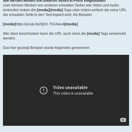
Wie werden Medien von anderen Seiten in Posts eingebunden
User können Medien von anderen erlaubten Seiten wie Video und Audio
einbinden indem die
[media][/media]
Tags oder indem einfach die reine URL
der erlaubten Seite in den Text kopiert wird. Als Beispiel:
[media]
https://youtu.be/QH2-TGUlwu4
[/media]
Wie oben beschrieben kann die URL auch ohne die
[media]
Tags verwendet
werden.
Das hier gezeigt Beispiel würde folgendes generieren: