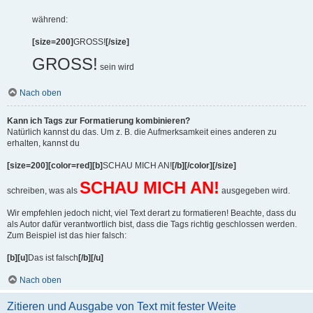
während:
[size=200]
GROSS!
[/size]
GROSS!
sein wird
Nach oben
Kann ich Tags zur Formatierung kombinieren?
Natürlich kannst du das. Um z. B. die Aufmerksamkeit eines anderen zu
erhalten, kannst du
[size=200][color=red][b]
SCHAU MICH AN!
[/b][/color][/size]
SCHAU MICH AN!
schreiben, was als
ausgegeben wird.
Wir empfehlen jedoch nicht, viel Text derart zu formatieren! Beachte, dass du
als Autor dafür verantwortlich bist, dass die Tags richtig geschlossen werden.
Zum Beispiel ist das hier falsch:
[b][u]
Das ist falsch
[/b][/u]
Nach oben
Zitieren und Ausgabe von Text mit fester Weite