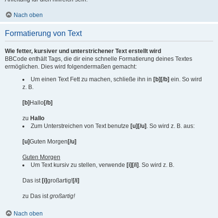
Nach oben
Formatierung von Text
Wie fetter, kursiver und unterstrichener Text erstellt wird
BBCode enthält Tags, die dir eine schnelle Formatierung deines Textes
ermöglichen. Dies wird folgendermaßen gemacht:
Um einen Text Fett zu machen, schließe ihn in
[b][/b]
ein. So wird
z. B.
[b]
Hallo
[/b]
zu
Hallo
Zum Unterstreichen von Text benutze
[u][/u]
. So wird z. B. aus:
[u]
Guten Morgen
[/u]
Guten Morgen
Um Text kursiv zu stellen, verwende
[i][/i]
. So wird z. B.
Das ist
[i]
großartig!
[/i]
zu Das ist
großartig!
Nach oben