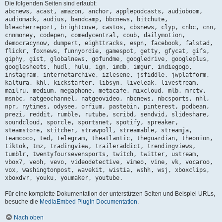
Die folgenden Seiten sind erlaubt:
abcnews, acast, amazon, anchor, applepodcasts, audioboom,
audiomack, audius, bandcamp, bbcnews, bitchute,
bleacherreport, brightcove, castos, cbsnews, clyp, cnbc, cnn,
cnnmoney, codepen, comedycentral, coub, dailymotion,
democracynow, dumpert, eighttracks, espn, facebook, falstad,
flickr, foxnews, funnyordie, gamespot, getty, gfycat, gifs,
giphy, gist, globalnews, gofundme, googledrive, googleplus,
googlesheets, hudl, hulu, ign, imdb, imgur, indiegogo,
instagram, internetarchive, izlesene, jsfiddle, jwplatform,
kaltura, khl, kickstarter, libsyn, liveleak, livestream,
mailru, medium, megaphone, metacafe, mixcloud, mlb, mrctv,
msnbc, natgeochannel, natgeovideo, nbcnews, nbcsports, nhl,
npr, nytimes, odysee, orfium, pastebin, pinterest, podbean,
prezi, reddit, rumble, rutube, scribd, sendvid, slideshare,
soundcloud, sporcle, sportsnet, spotify, spreaker,
steamstore, stitcher, strawpoll, streamable, streamja,
teamcoco, ted, telegram, theatlantic, theguardian, theonion,
tiktok, tmz, tradingview, traileraddict, trendingviews,
tumblr, twentyfoursevensports, twitch, twitter, ustream,
vbox7, veoh, vevo, videodetective, vimeo, vine, vk, vocaroo,
vox, washingtonpost, wavekit, wistia, wshh, wsj, xboxclips,
xboxdvr, youku, youmaker, youtube.
Für eine komplette Dokumentation der unterstützen Seiten und Beispiel URLs,
besuche die
MediaEmbed Plugin Documentation
.
Nach oben