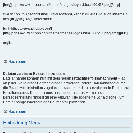
[img]
https://www.phpbb.com/theme/images/logos/blue/160x52.png
[/img]
Wie schon im Abschnitt über Links erwähnt, kannst du ein Bild auch innerhalb
des
[url][/url]
-Tags verwenden:
[url=https://www.phpbb.com/]
[img]
https://www.phpbb.com/theme/images/logos/blue/160x52.png
[/img][/url]
ergibt:
Nach oben
Dateien zu einem Beitrag hinzufügen
Dateianhänge können nun mit dem neuen
[attachment=][/attachment]
-Tag
an jeder Stelle eines Beitrags eingefügt werden, sofern Dateianhänge durch
die Board-Administration zugelassen wurden und du ausreichende Rechte zur
Erstellung eines Dateianhangs hast. Innerhalb des Formulars zur
Beitragserstellung findest du eine Auswahlliste (oder eine Schaltfläche), um
Dateianhänge innerhalb des Beitrags zu platzieren.
Nach oben
Embedding Media