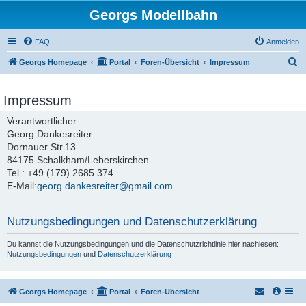
Georgs Modellbahn
FAQ
Anmelden
S
Georgs Homepage
Portal
Foren-Übersicht
Impressum
u
c
Impressum
h
Verantwortlicher:
e
Georg Dankesreiter
Dornauer Str.13
84175 Schalkham/Leberskirchen
Tel.: +49 (179) 2685 374
E-Mail:
georg.dankesreiter@gmail.com
Nutzungsbedingungen und Datenschutzerklärung
Du kannst die Nutzungsbedingungen und die Datenschutzrichtlinie hier nachlesen:
Nutzungsbedingungen
und
Datenschutzerklärung
Georgs Homepage
Portal
Foren-Übersicht